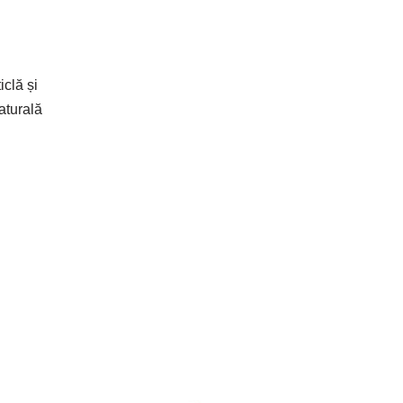
iclă și
aturală