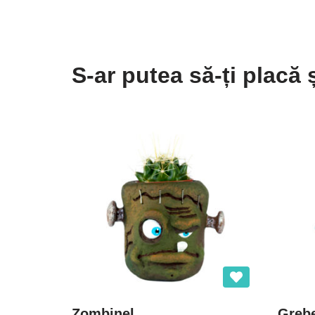
S-ar putea să-ți placă
Zombinel
Greb