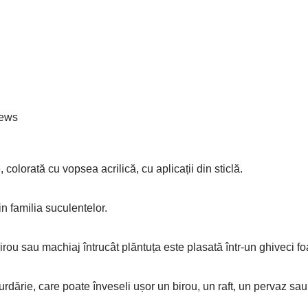
ews
 colorată cu vopsea acrilică, cu aplicații din sticlă.
in familia suculentelor.
birou sau machiaj întrucât plăntuța este plasată într-un ghiveci f
dărie, care poate înveseli ușor un birou, un raft, un pervaz sa