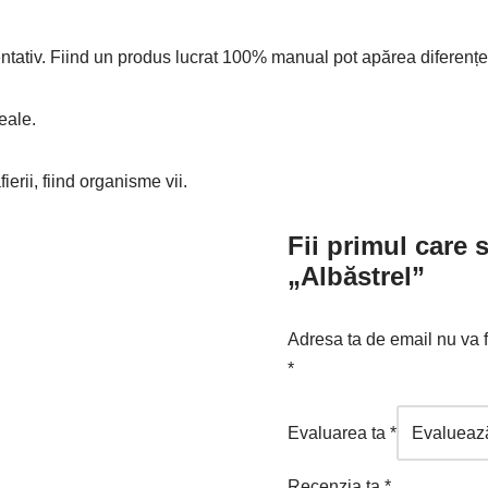
ientativ. Fiind un produs lucrat 100% manual pot apărea diferenț
eale.
ierii, fiind organisme vii.
Fii primul care 
„Albăstrel”
Adresa ta de email nu va f
*
Evaluarea ta
*
Recenzia ta
*