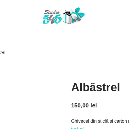
rel
Albăstrel
150,00
lei
Ghivecel din sticlă și carton 
inclus!