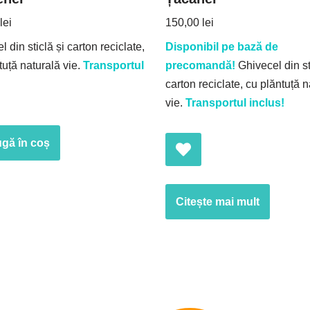
lei
150,00
lei
 din sticlă și carton reciclate,
Disponibil pe bază de
tuță naturală vie.
Transportul
precomandă!
Ghivecel din st
carton reciclate, cu plăntuță n
vie.
Transportul inclus!
gă în coș
Citește mai mult