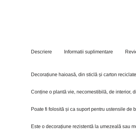
Descriere
Informatii suplimentare
Revi
Decorațiune haioasă, din sticlă și carton reciclate,
Conține o plantă vie, necomestibilă, de interior, d
Poate fi folosită și ca suport pentru ustensile de 
Este o decorațiune rezistentă la umezeală sau mur