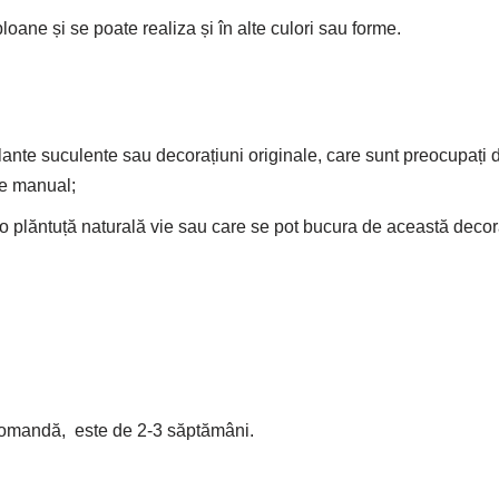
oane și se poate realiza și în alte culori sau forme.
plante suculente sau decorațiuni originale, care sunt preocupați 
te manual;
de o plăntuță naturală vie sau care se pot bucura de această deco
ecomandă, este de 2-3 săptămâni.