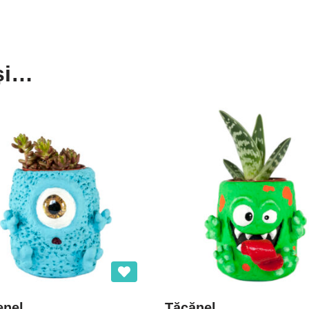
 și…
enel
Țăcănel