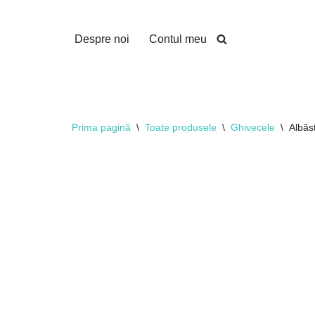
Sari
Despre noi
Contul meu
la
conținut
Prima pagină
\
Toate produsele
\
Ghivecele
\
Albăst