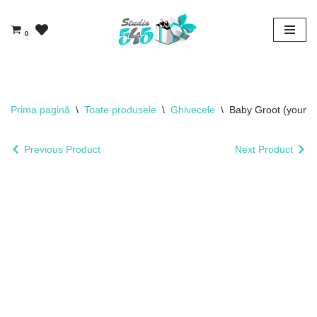
0
Sari
la
conținut
Prima pagină
\
Toate produsele
\
Ghivecele
\
Baby Groot (younge
Previous Product
Next Product