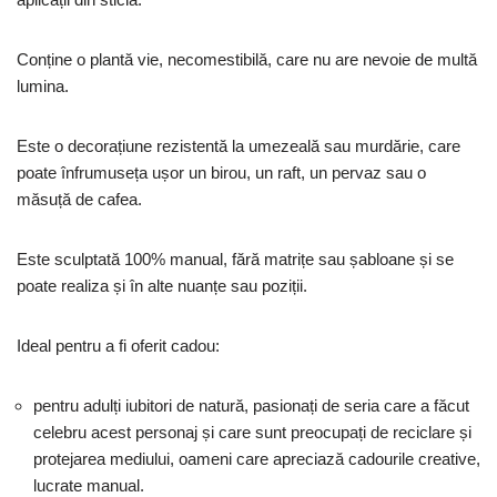
Conține o plantă vie, necomestibilă, care nu are nevoie de multă
lumina.
Este o decorațiune rezistentă la umezeală sau murdărie, care
poate înfrumuseța ușor un birou, un raft, un pervaz sau o
măsuță de cafea.
Este sculptată 100% manual, fără matrițe sau șabloane și se
poate realiza și în alte nuanțe sau poziții.
Ideal pentru a fi oferit cadou:
pentru adulți iubitori de natură, pasionați de seria care a făcut
celebru acest personaj și care sunt preocupați de reciclare și
protejarea mediului, oameni care apreciază cadourile creative,
lucrate manual.