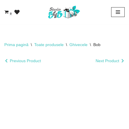
0
Sari
la
conținut
Prima pagină
\
Toate produsele
\
Ghivecele
\
Bob
Previous Product
Next Product