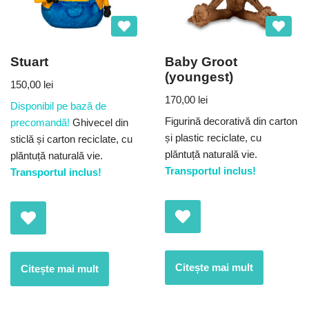
Stuart
Baby Groot
(youngest)
150,00
lei
170,00
lei
Disponibil pe bază de
Figurină decorativă din carton
precomandă!
Ghivecel din
și plastic reciclate, cu
sticlă și carton reciclate, cu
plăntuță naturală vie.
plăntuță naturală vie.
Transportul inclus!
Transportul inclus!
Citește mai mult
Citește mai mult