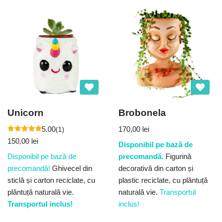
Unicorn
Brobonela
5.00
170,00
lei
(1)
Evaluat la
150,00
lei
5.00
Disponibil pe bază de
din 5
Disponibil pe bază de
precomandă.
Figurină
precomandă!
Ghivecel din
decorativă din carton și
sticlă și carton reciclate, cu
plastic reciclate, cu plăntuță
plăntuță naturală vie.
naturală vie.
Transportul
Transportul inclus!
inclus!