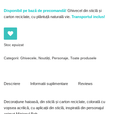
Disponibil pe bază de precomandă!
Ghivecel din sticlă și
carton reciclate, cu plăntuță naturală vie.
Transportul inclus!
Stoc epuizat
Categorii:
Ghivecele
,
Noutăți
,
Personaje
,
Toate produsele
Descriere
Informatii suplimentare
Reviews
Decorațiune haioasă, din sticlă și carton reciclate, colorată cu
vopsea acrilică, cu aplicații din sticlă, inspirată din personajul
animat Minionul Bob.